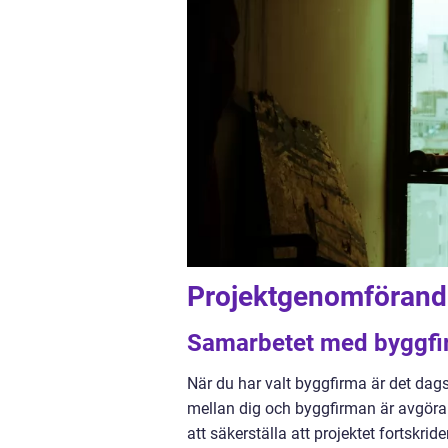
Projektgenomförand
Samarbetet med byggf
När du har valt byggfirma är det dag
mellan dig och byggfirman är avgöra
att säkerställa att projektet fortskri