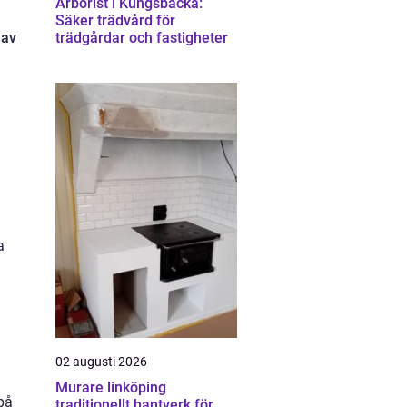
Arborist i Kungsbacka:
Säker trädvård för
 av
trädgårdar och fastigheter
a
02 augusti 2026
Murare linköping
 på
traditionellt hantverk för