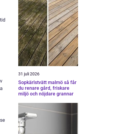
tid
31 juli 2026
av
Sopkärlstvätt malmö så får
du renare gård, friskare
la
miljö och nöjdare grannar
lse