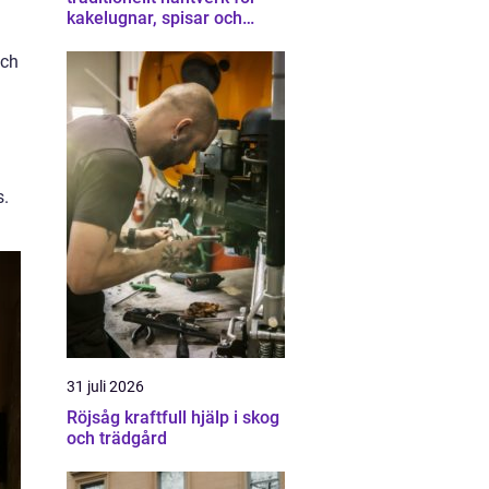
kakelugnar, spisar och
skorstenar
och
s.
31 juli 2026
Röjsåg kraftfull hjälp i skog
och trädgård