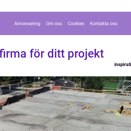
Annonsering
Om oss
Cookies
Kontakta oss
firma för ditt projekt
inspirat