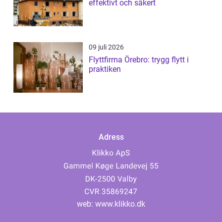
effektivt och säkert
09 juli 2026
Flyttfirma Örebro: trygg flytt i
praktiken
Adress
web:
www.klikko.dk