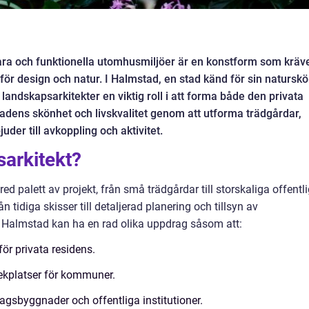
ara och funktionella utomhusmiljöer är en konstform som kräv
för design och natur. I Halmstad, en stad känd för sin natursk
andskapsarkitekter en viktig roll i att forma både den privata
 stadens skönhet och livskvalitet genom att utforma trädgårdar,
der till avkoppling och aktivitet.
sarkitekt?
d palett av projekt, från små trädgårdar till storskaliga offentl
ån tidiga skisser till detaljerad planering och tillsyn av
 i Halmstad kan ha en rad olika uppdrag såsom att:
ör privata residens.
ekplatser för kommuner.
agsbyggnader och offentliga institutioner.