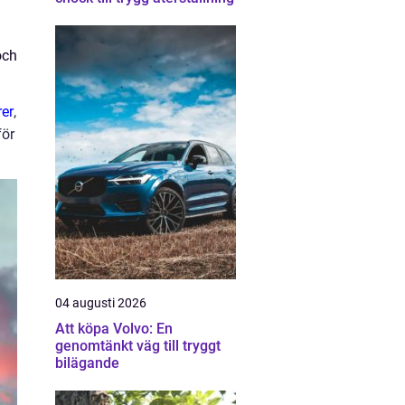
och
rer
,
för
04 augusti 2026
Att köpa Volvo: En
genomtänkt väg till tryggt
bilägande