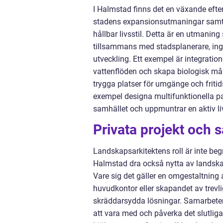
I Halmstad finns det en växande e
stadens expansionsutmaningar samti
hållbar livsstil. Detta är en utmaning
tillsammans med stadsplanerare, inge
utveckling. Ett exempel är integration
vattenflöden och skapa biologisk mån
trygga platser för umgänge och fritid
exempel designa multifunktionella pa
samhället och uppmuntrar en aktiv liv
Privata projekt och
Landskapsarkitektens roll är inte begr
Halmstad dra också nytta av landskap
Vare sig det gäller en omgestaltning a
huvudkontor eller skapandet av trevl
skräddarsydda lösningar. Samarbeten
att vara med och påverka det slutliga 