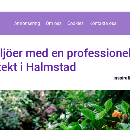
Annonsering
Om oss
Cookies
Kontakta oss
jöer med en professionel
tekt i Halmstad
inspirat