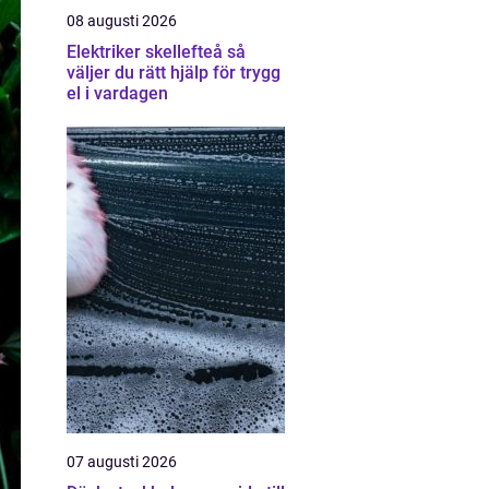
08 augusti 2026
Elektriker skellefteå så
väljer du rätt hjälp för trygg
el i vardagen
07 augusti 2026