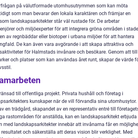
fterfrågan på välutformade utomhusutrymmen som kan möta
digt som man bevarar den lokala karaktären och främjar en
 som landskapsarkitekter står väl rustade för. De arbetar
njörer och miljöexperter för att integrera gröna områden i stad
en av regnbäddar eller biotoper i urbana miljöer för att hantera
gfald. De kan även vara avgörande i att skapa attraktiva och
saktiviteter för Halmstads invånare och besökare. Genom att till
rker och platser som kan användas året runt, skapar de värde f
sstil.
 samarbeten
änsad till offentliga projekt. Privata hushåll och företag i
sarkitekters kunskaper när de vill förvandla sina utomhusytor.
v en trädgård, skapandet av en representativ entré till företaget
iga rastområden för anställda, kan en landskapsarkitekt erbjuda
 med landskapsarkitekter innebär att invånarna får en möjlighe
resultatet och säkerställa att deras vision blir verklighet. Med