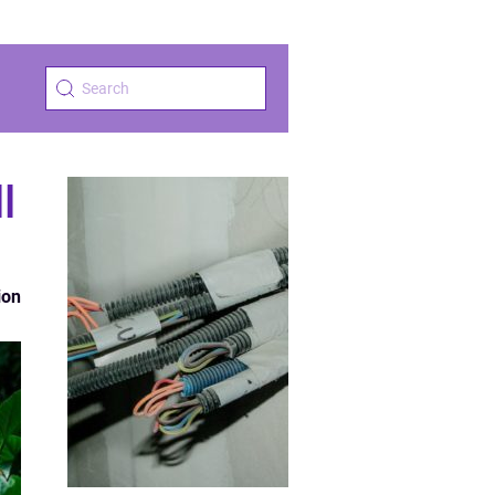
l
ion