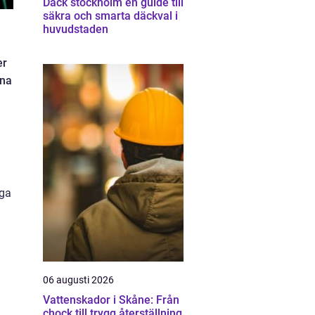
Däck stockholm en guide till
säkra och smarta däckval i
huvudstaden
er
öna
iga
06 augusti 2026
Vattenskador i Skåne: Från
chock till trygg återställning