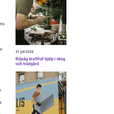
ens
ör
31 juli 2026
Röjsåg kraftfull hjälp i skog
och trädgård
s
t