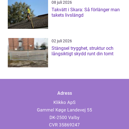
08 juli 2026
Takvätt i Skara: Så förlänger man
takets livslängd
02 juli 2026
Stängsel trygghet, struktur och
långsiktigt skydd runt din tomt
Adress