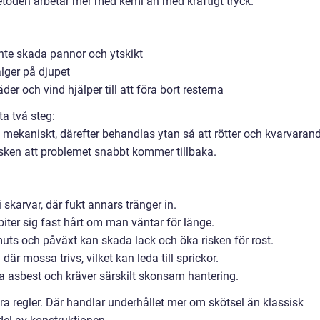
oden arbetar mer med kemi än med kraftigt tryck.
t inte skada pannor och ytskikt
lger på djupet
der och vind hjälper till att föra bort resterna
ta två steg:
 mekaniskt, därefter behandlas ytan så att rötter och kvarvaran
isken att problemet snabbt kommer tillbaka.
skarvar, där fukt annars tränger in.
biter sig fast hårt om man väntar för länge.
smuts och påväxt kan skada lack och öka risken för rost.
är mossa trivs, vilket kan leda till sprickor.
la asbest och kräver särskilt skonsam hantering.
ra regler. Där handlar underhållet mer om skötsel än klassisk