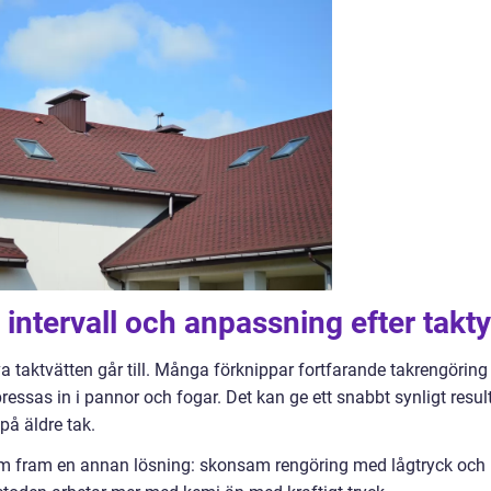
intervall och anpassning efter takt
va taktvätten går till. Många förknippar fortfarande takrengöring
essas in i pannor och fogar. Det kan ge ett snabbt synligt result
på äldre tak.
holm fram en annan lösning: skonsam rengöring med lågtryck och