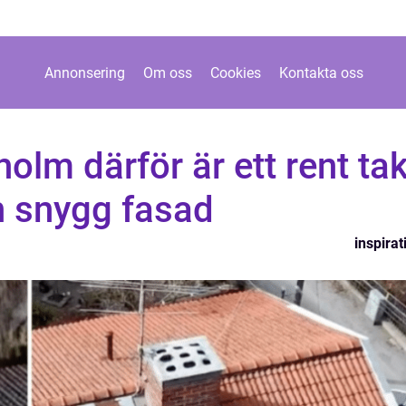
Annonsering
Om oss
Cookies
Kontakta oss
olm därför är ett rent ta
n snygg fasad
inspirat