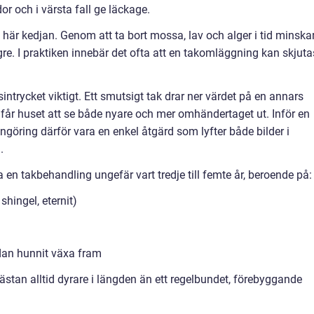
or och i värsta fall ge läckage.
här kedjan. Genom att ta bort mossa, lav och alger i tid minska
ngre. I praktiken innebär det ofta att en takomläggning kan skjuta
trycket viktigt. Ett smutsigt tak drar ner värdet på en annars
k får huset att se både nyare och mer omhändertaget ut. Inför en
engöring därför vara en enkel åtgärd som lyfter både bilder i
.
en takbehandling ungefär vart tredje till femte år, beroende på:
shingel, eternit)
dan hunnit växa fram
r nästan alltid dyrare i längden än ett regelbundet, förebyggande