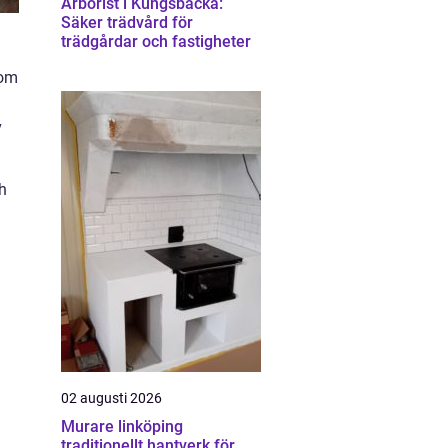
Arborist i Kungsbacka:
Säker trädvård för
trädgårdar och fastigheter
kom
v
h
h
02 augusti 2026
Murare linköping
traditionellt hantverk för