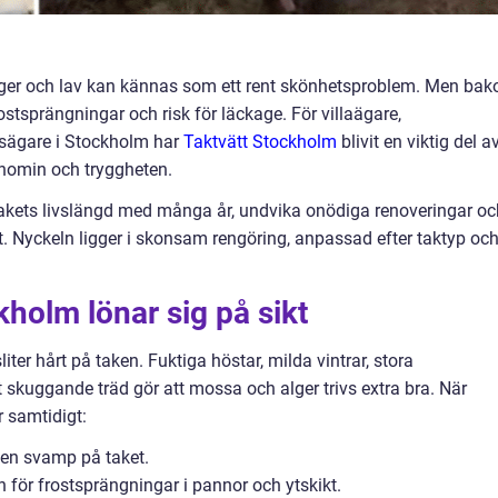
lger och lav kan kännas som ett rent skönhetsproblem. Men ba
rostsprängningar och risk för läckage. För villaägare,
tsägare i Stockholm har
Taktvätt Stockholm
blivit en viktig del a
onomin och tryggheten.
takets livslängd med många år, undvika onödiga renoveringar oc
t. Nyckeln ligger i skonsam rengöring, anpassad efter taktyp oc
ckholm lönar sig på sikt
ter hårt på taken. Fuktiga höstar, milda vintrar, stora
 skuggande träd gör att mossa och alger trivs extra bra. När
r samtidigt:
en svamp på taket.
n för frostsprängningar i pannor och ytskikt.