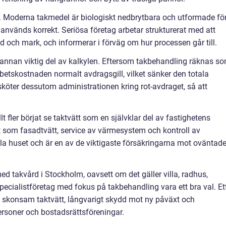
t. Moderna takmedel är biologiskt nedbrytbara och utformade fö
används korrekt. Seriösa företag arbetar strukturerat med att
 och mark, och informerar i förväg om hur processen går till.
n annan viktig del av kalkylen. Eftersom takbehandling räknas s
betskostnaden normalt avdragsgill, vilket sänker den totala
köter dessutom administrationen kring rot-avdraget, så att
llt fler börjat se taktvätt som en självklar del av fastighetens
 som fasadtvätt, service av värmesystem och kontroll av
ela huset och är en av de viktigaste försäkringarna mot oväntad
ed takvård i Stockholm, oavsett om det gäller villa, radhus,
 specialistföretag med fokus på takbehandling vara ett bra val. Et
 skonsam taktvätt, långvarigt skydd mot ny påväxt och
rsoner och bostadsrättsföreningar.