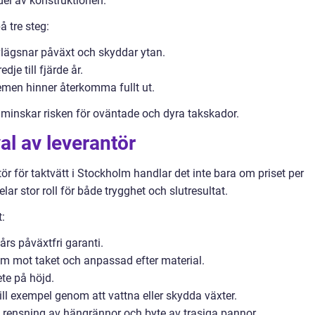
del av konstruktionen.
 tre steg:
vlägsnar påväxt och skyddar ytan.
dje till fjärde år.
emen hinner återkomma fullt ut.
 minskar risken för oväntade och dyra takskador.
al av leverantör
ör för taktvätt i Stockholm handlar det inte bara om priset per
lar stor roll för både trygghet och slutresultat.
:
års påväxtfri garanti.
mot taket och anpassad efter material.
ete på höjd.
ill exempel genom att vattna eller skydda växter.
 rensning av hängrännor och byte av trasiga pannor.