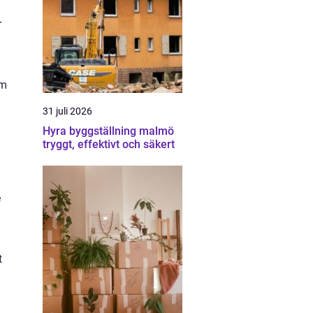
r
om
31 juli 2026
Hyra byggställning malmö
tryggt, effektivt och säkert
e
t