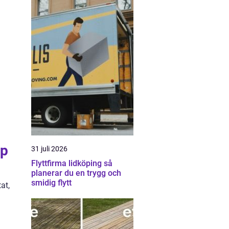
yp
31 juli 2026
Flyttfirma lidköping så
planerar du en trygg och
smidig flytt
at,