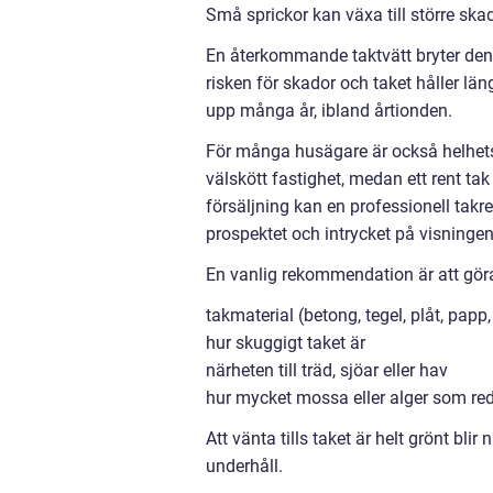
Små sprickor kan växa till större skad
En återkommande taktvätt bryter den 
risken för skador och taket håller lä
upp många år, ibland årtionden.
För många husägare är också helhetsin
välskött fastighet, medan ett rent ta
försäljning kan en professionell takr
prospektet och intrycket på visningen
En vanlig rekommendation är att göra 
takmaterial (betong, tegel, plåt, papp, 
hur skuggigt taket är
närheten till träd, sjöar eller hav
hur mycket mossa eller alger som re
Att vänta tills taket är helt grönt bli
underhåll.