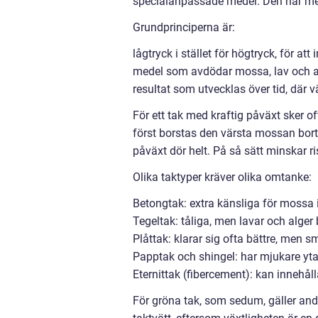
specialanpassade medel. Den här met
Grundprinciperna är:
lågtryck i stället för högtryck, för at
medel som avdödar mossa, lav och a
resultat som utvecklas över tid, där vä
För ett tak med kraftig påväxt sker of
först borstas den värsta mossan bort
påväxt dör helt. På så sätt minskar r
Olika taktyper kräver olika omtanke:
Betongtak: extra känsliga för mossa i 
Tegeltak: tåliga, men lavar och alger 
Plåttak: klarar sig ofta bättre, men 
Papptak och shingel: har mjukare yta d
Eternittak (fibercement): kan innehål
För gröna tak, som sedum, gäller and