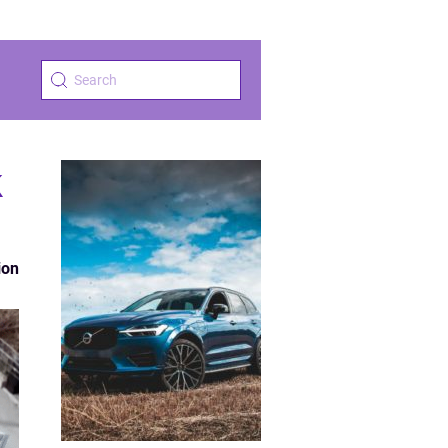
k
ion