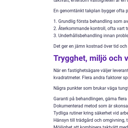
taktvätt, eftersom växtligheten är en 
En genomtänkt takplan bygger ofta på
1. Grundlig första behandling som a
2. Återkommande kontroll, ofta vart tre
3. Underhållsbehandling innan probl
Det ger en jämn kostnad över tid och
Trygghet, miljö och v
När en fastighetsägare väljer leverant
kvadratmeter. Flera andra faktorer spe
Några punkter som brukar väga tungt
Garanti på behandlingen, gärna flera 
Dokumenterad metod som är skonsam 
Tydliga rutiner kring säkerhet vid arb
Hänsyn till trädgård och omgivning, t
Möjlighet att kombinera taktvätt med