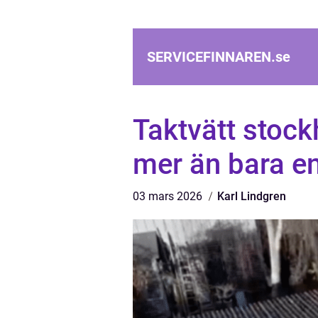
SERVICEFINNAREN.
se
Taktvätt stockh
mer än bara e
03 mars 2026
Karl Lindgren