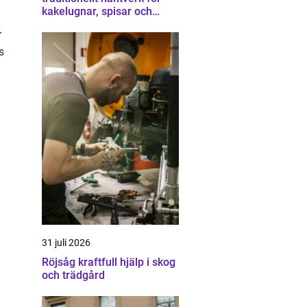
kakelugnar, spisar och
skorstenar
r
s
31 juli 2026
Röjsåg kraftfull hjälp i skog
och trädgård