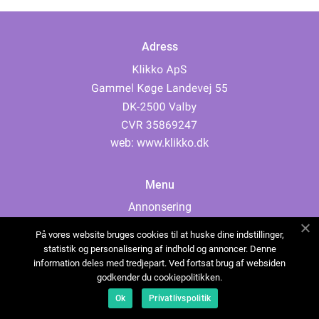
Adress
web:
www.klikko.dk
Menu
Annonsering
Om oss
På vores website bruges cookies til at huske dine indstillinger,
Cookies
statistik og personalisering af indhold og annoncer. Denne
information deles med tredjepart. Ved fortsat brug af websiden
Kontakta oss
godkender du cookiepolitikken.
Sitemap
Ok
Privatlivspolitik