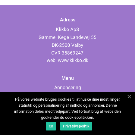
Adress
web:
www.klikko.dk
Menu
Annonsering
Om oss
På vores website bruges cookies til at huske dine indstillinger,
Cookies
statistik og personalisering af indhold og annoncer. Denne
information deles med tredjepart. Ved fortsat brug af websiden
Kontakta oss
godkender du cookiepolitikken.
Sitemap
Ok
Privatlivspolitik