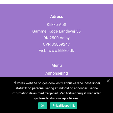
Adress
web:
www.klikko.dk
Menu
Annonsering
Om oss
På vores website bruges cookies til at huske dine indstillinger,
Cookies
statistik og personalisering af indhold og annoncer. Denne
information deles med tredjepart. Ved fortsat brug af websiden
Kontakta oss
godkender du cookiepolitikken.
Sitemap
Ok
Privatlivspolitik