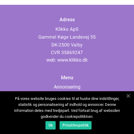
Adress
web:
www.klikko.dk
Menu
Annonsering
Om oss
På vores website bruges cookies til at huske dine indstillinger,
Cookies
statistik og personalisering af indhold og annoncer. Denne
information deles med tredjepart. Ved fortsat brug af websiden
Kontakta oss
godkender du cookiepolitikken.
Sitemap
Ok
Privatlivspolitik