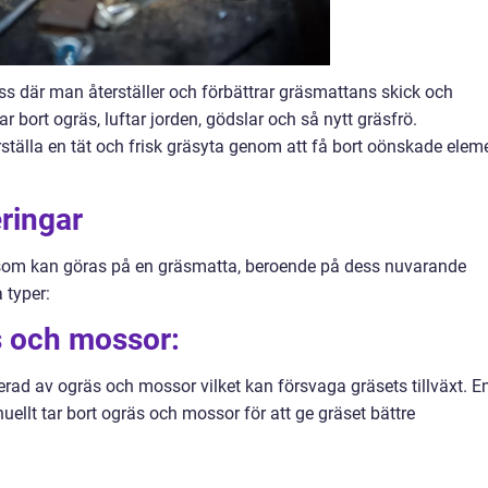
s där man återställer och förbättrar gräsmattans skick och
 bort ogräs, luftar jorden, gödslar och så nytt gräsfrö.
erställa en tät och frisk gräsyta genom att få bort oönskade elem
eringar
ar som kan göras på en gräsmatta, beroende på dess nuvarande
 typer:
s och mossor:
ad av ogräs och mossor vilket kan försvaga gräsets tillväxt. E
ellt tar bort ogräs och mossor för att ge gräset bättre