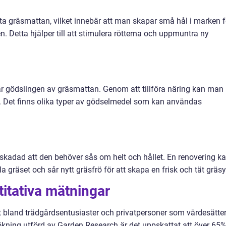
fta gräsmattan, vilket innebär att man skapar små hål i marken f
en. Detta hjälper till att stimulera rötterna och uppmuntra ny
är gödslingen av gräsmattan. Genom att tillföra näring kan man
e. Det finns olika typer av gödselmedel som kan användas
 skadad att den behöver sås om helt och hållet. En renovering k
 gräset och sår nytt gräsfrö för att skapa en frisk och tät gräsy
titativa mätningar
 bland trädgårdsentusiaster och privatpersoner som värdesätte
sökning utförd av Garden Research är det uppskattat att över 65