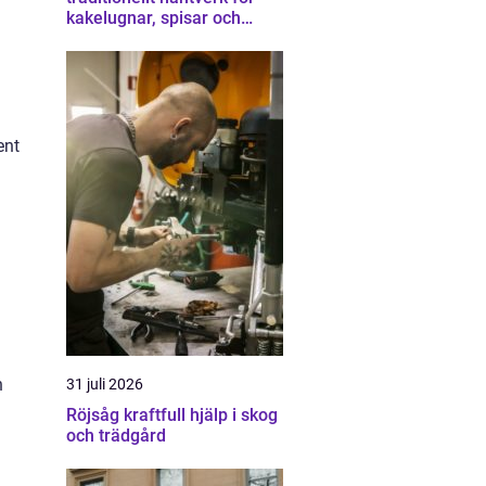
kakelugnar, spisar och
skorstenar
ent
n
31 juli 2026
Röjsåg kraftfull hjälp i skog
och trädgård