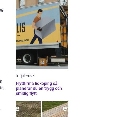
ör
31 juli 2026
an
Flyttfirma lidköping så
ta.
planerar du en trygg och
smidig flytt
r
%