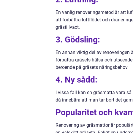
En vanlig renoveringsmetod är att lu
att förbättra luftflödet och dränering
grästillväxt.
3. Gödsling:
En annan viktig del av renoveringen 
förbättra gräsets hälsa och utseend
beroende på gräsets näringsbehov.
4. Ny sådd:
I vissa fall kan en gräsmatta vara så
då innebära att man tar bort det gamla
Popularitet och kvan
Renovering av gräsmattor är populärt
en välskött gräsyta. Enligt en under