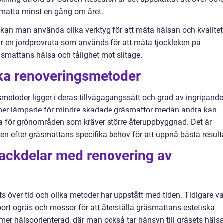
smatta minst en gång om året.
r kan man använda olika verktyg för att mäta hälsan och kvalite
 är en jordprovruta som används för att mäta tjockleken på
mattans hälsa och tålighet mot slitage.
ika renoveringsmetoder
smetoder ligger i deras tillvägagångssätt och grad av ingripande
mer lämpade för mindre skadade gräsmattor medan andra kan
 för grönområden som kräver större återuppbyggnad. Det är
en efter gräsmattans specifika behov för att uppnå bästa result
nackdelar med renovering av
s över tid och olika metoder har uppstått med tiden. Tidigare va
bort ogräs och mossor för att återställa gräsmattans estetiska
 mer hälsoorienterad, där man också tar hänsyn till gräsets häls