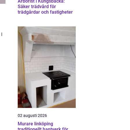
Arborist i Kungsbacka:
Säker trädvård för
trädgårdar och fastigheter
 I
02 augusti 2026
Murare linköping
traditionellt hantverk för