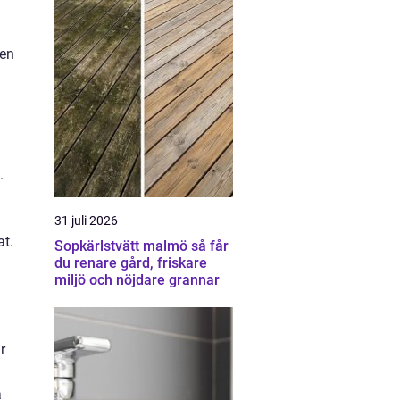
ten
.
31 juli 2026
at.
Sopkärlstvätt malmö så får
du renare gård, friskare
miljö och nöjdare grannar
r
a