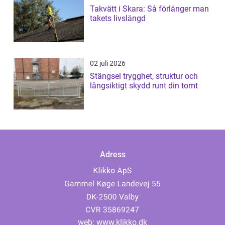
Takvätt i Skara: Så förlänger man
takets livslängd
02 juli 2026
Stängsel trygghet, struktur och
långsiktigt skydd runt din tomt
Adress
web:
www.klikko.dk