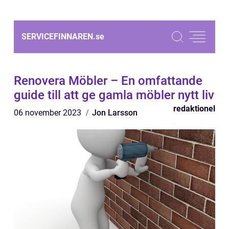
SERVICEFINNAREN.
se
Renovera Möbler – En omfattande
guide till att ge gamla möbler nytt liv
redaktionel
06 november 2023
Jon Larsson