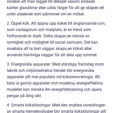
innebär att man lägger till detaljer såsom snidade
kanter, glasdörrar eller udda färger för att ge skåpen ett
unikt utseende som påminner om en möbel.
2. Öppet kök: Att öppna upp köket till angränsande rum,
som vardagsrum och matplats, är en trend som
fortfarande är stark. Detta skapar en känsla av
rymlighet och möjlighet till social samvaro. Det kan
innebära att ta bort väggar, skapa en köksö eller
använda halvhöga väggar för att dela upp rummet.
3. Energisnåla apparater: Med ständiga framsteg inom
teknik och miljömedvetna trender blir energisnåla
apparater allt mer populära vid köksrenoveringar. Att
byta ut gamla apparater mot moderna, energieffektiva
modeller kan minska din energiförbrukning och spara
pengar på lång sikt.
4. Smarta kökslösningar: Med den snabba utvecklingen
av smarta hemteknologier blir smarta kökslösningar allt