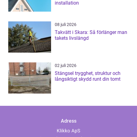
installation
08 juli 2026
Takvätt i Skara: Så förlänger man
takets livslängd
02 juli 2026
Stängsel trygghet, struktur och
långsiktigt skydd runt din tomt
Adress