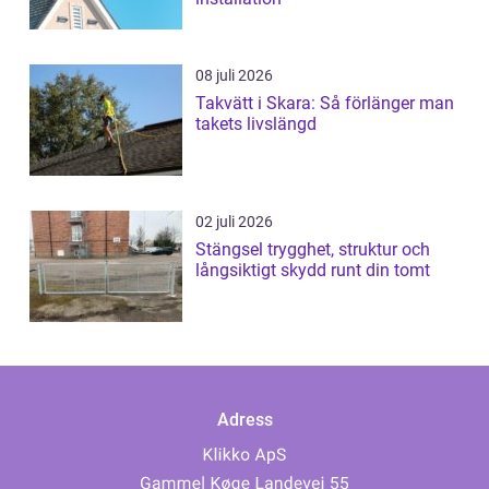
08 juli 2026
Takvätt i Skara: Så förlänger man
takets livslängd
02 juli 2026
Stängsel trygghet, struktur och
långsiktigt skydd runt din tomt
Adress