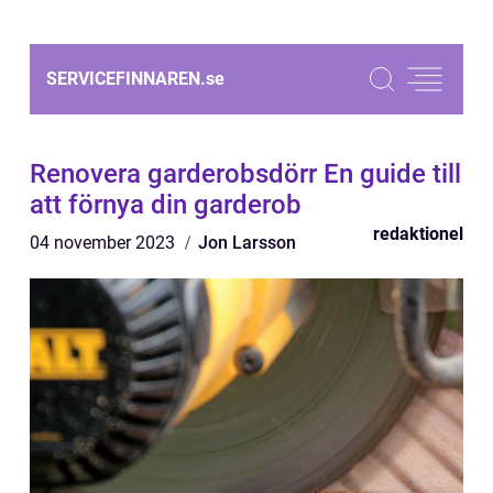
SERVICEFINNAREN.
se
Renovera garderobsdörr En guide till
att förnya din garderob
redaktionel
04 november 2023
Jon Larsson