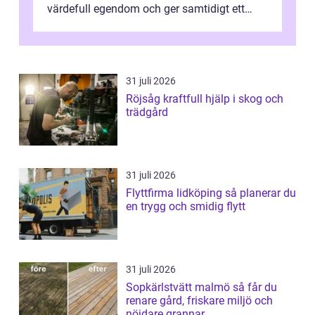
värdefull egendom och ger samtidigt ett
lugn i vardagen. För den som planera...
31 juli 2026
Röjsåg kraftfull hjälp i skog och
trädgård
31 juli 2026
Flyttfirma lidköping så planerar du
en trygg och smidig flytt
31 juli 2026
Sopkärlstvätt malmö så får du
renare gård, friskare miljö och
nöjdare grannar