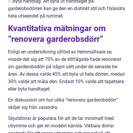
– Byta handtag: Att byta ut handtaget på
garderobsdörren kan ge den en distinkt stil och förändra
hela utseendet på rummet.
Kvantitativa mätningar om
”renovera garderobsdörr”
Enligt en undersökning utförd av Hemmafixare.se,
visade det sig att 70% av de tillfrågade hade renoverat
sin garderobsdörr på något sätt under de senaste tre
åren. Av dessa valde 45% att byta ut hela dörren, medan
30% valde att måla den. Endast 10% valde att tapetsera
eller byta handtaget.
En diskussion om hur olika ”renovera garderobsdörr”
skiljer sig från varandra
Skjutdörrar är populära för att de tar minimalt med
utrymme och ger en modern känsla. Vikbara dörrar