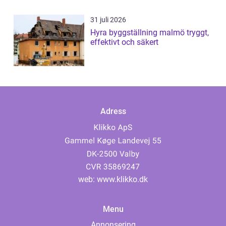
31 juli 2026
Hyra byggställning malmö tryggt,
effektivt och säkert
Adress
web:
www.klikko.dk
Menu
Annonsering