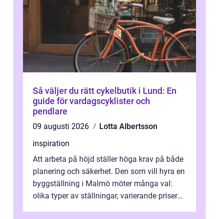
Så väljer du rätt cykelbutik i Lund: En
guide för vardagscyklister och
pendlare
09 augusti 2026
Lotta Albertsson
inspiration
Att arbeta på höjd ställer höga krav på både
planering och säkerhet. Den som vill hyra en
byggställning i Malmö möter många val:
olika typer av ställningar, varierande priser
och skiftande servicenivå...