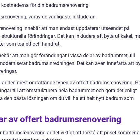
v kostnaderna för din badrumsrenovering.
msrenovering, varav de vanligaste inkluderar:
v renovering innebär att man endast uppdaterar utseendet på
trukturella förändringar. Det kan inkludera att byta ut kakel, m
er som toalett och handfat.
nebär att man gör förändringar i vissa delar av badrummet, till
moderniserar badrumsinredningen. Det kan även innefatta att b
reringar.
ng är den mest omfattande typen av offert badrumsrenovering. H
ningar till att omstrukturera hela badrummet och göra det enligt
a den bästa lösningen om du vill ha ett helt nytt badrum som
ar av offert badrumsrenovering
r badrumsrenovering är det viktigt att förstå att priset kommer a