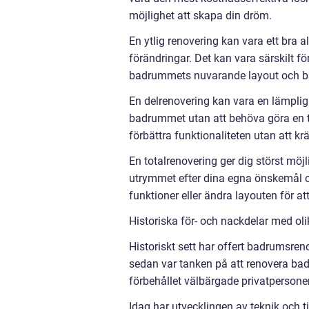
möjlighet att skapa din dröm.
En ytlig renovering kan vara ett bra a
förändringar. Det kan vara särskilt f
badrummets nuvarande layout och bara
En delrenovering kan vara en lämplig
badrummet utan att behöva göra en t
förbättra funktionaliteten utan att k
En totalrenovering ger dig störst mö
utrymmet efter dina egna önskemål och
funktioner eller ändra layouten för at
Historiska för- och nackdelar med ol
Historiskt sett har offert badrumsren
sedan var tanken på att renovera b
förbehållet välbärgade privatpersone
Idag har utvecklingen av teknik och ti