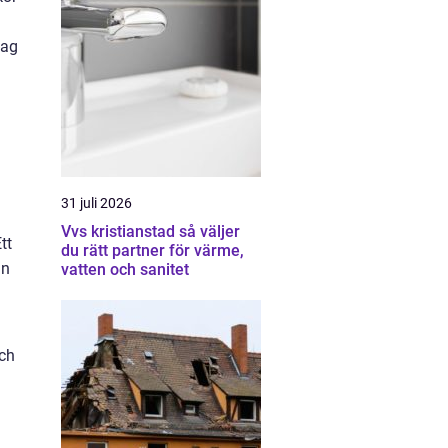
tag
31 juli 2026
Vvs kristianstad så väljer
tt
du rätt partner för värme,
an
vatten och sanitet
och