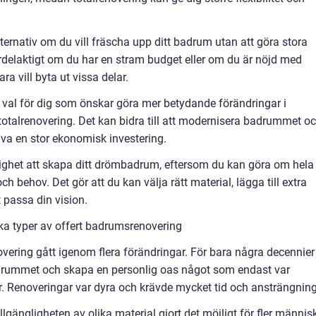
lternativ om du vill fräscha upp ditt badrum utan att göra stora
ördelaktigt om du har en stram budget eller om du är nöjd med
 vill byta ut vissa delar.
 val för dig som önskar göra mer betydande förändringar i
otalrenovering. Det kan bidra till att modernisera badrummet o
räva en stor ekonomisk investering.
jlighet att skapa ditt drömbadrum, eftersom du kan göra om hela
 behov. Det gör att du kan välja rätt material, lägga till extra
t passa din vision.
ika typer av offert badrumsrenovering
overing gått igenom flera förändringar. För bara några decennier
adrummet och skapa en personlig oas något som endast var
r. Renoveringar var dyra och krävde mycket tid och ansträngning
llgängligheten av olika material gjort det möjligt för fler männis