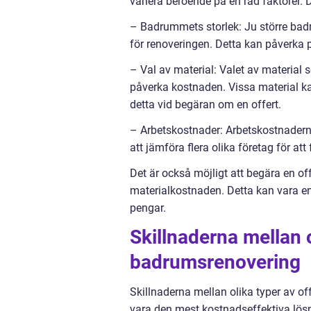
variera beroende på en rad faktorer. 
– Badrummets storlek: Ju större bad
för renoveringen. Detta kan påverka p
– Val av material: Valet av material
påverka kostnaden. Vissa material ka
detta vid begäran om en offert.
– Arbetskostnader: Arbetskostnaderna
att jämföra flera olika företag för at
Det är också möjligt att begära en of
materialkostnaden. Detta kan vara en
pengar.
Skillnaderna mellan o
badrumsrenovering
Skillnaderna mellan olika typer av o
vara den mest kostnadseffektiva lösni