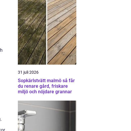
ch
31 juli 2026
Sopkärlstvätt malmö så får
du renare gård, friskare
miljö och nöjdare grannar
.
kor