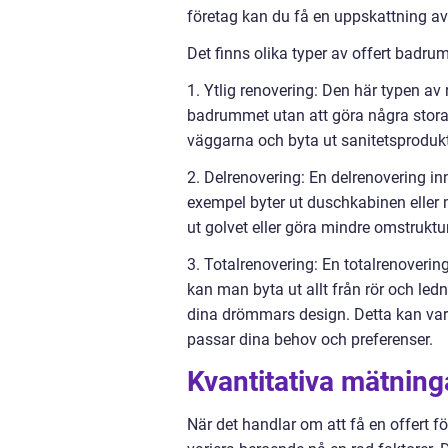
företag kan du få en uppskattning a
Det finns olika typer av offert badru
1. Ytlig renovering: Den här typen a
badrummet utan att göra några stora s
väggarna och byta ut sanitetsprodukt
2. Delrenovering: En delrenovering in
exempel byter ut duschkabinen eller 
ut golvet eller göra mindre omstruktu
3. Totalrenovering: En totalrenoveri
kan man byta ut allt från rör och led
dina drömmars design. Detta kan var
passar dina behov och preferenser.
Kvantitativa mätning
När det handlar om att få en offert fö