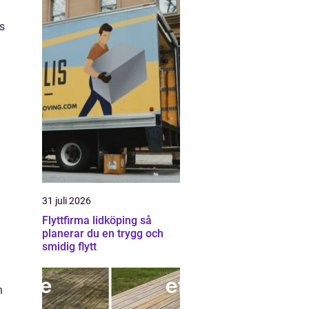
s
31 juli 2026
Flyttfirma lidköping så
planerar du en trygg och
smidig flytt
n