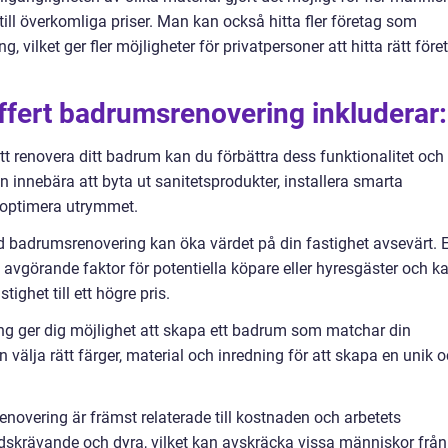
ll överkomliga priser. Man kan också hitta fler företag som
 vilket ger fler möjligheter för privatpersoner att hitta rätt före
ffert badrumsrenovering inkluderar:
tt renovera ditt badrum kan du förbättra dess funktionalitet och
 innebära att byta ut sanitetsprodukter, installera smarta
t optimera utrymmet.
rd badrumsrenovering kan öka värdet på din fastighet avsevärt. E
avgörande faktor för potentiella köpare eller hyresgäster och k
stighet till ett högre pris.
ing ger dig möjlighet att skapa ett badrum som matchar din
n välja rätt färger, material och inredning för att skapa en unik 
overing är främst relaterade till kostnaden och arbetets
dskrävande och dyra, vilket kan avskräcka vissa människor från