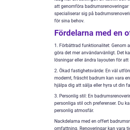
att genomföra badrumsrenoveringar ti
specialiserar sig på badrumsrenovering,
för sina behov.
Fördelarna med en o
1. Förbättrad funktionalitet: Genom a
göra det mer användarvänligt. Det kan
lösningar eller ändra layouten för at
2. Ökad fastighetsvärde: En väl utfö
modernt, fräscht badrum kan vara en 
hjälpa dig att sälja eller hyra ut din fa
3. Personlig stil: En badrumsrenover
personliga stil och preferenser. Du ka
personlig atmosfär.
Nackdelarna med en offert badrumsren
omfattning. Renoveringar kan vara ti