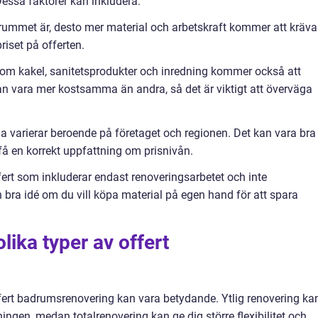
Dessa faktorer kan inkludera:
rummet är, desto mer material och arbetskraft kommer att kräva
riset på offerten.
 som kakel, sanitetsprodukter och inredning kommer också att
n vara mer kostsamma än andra, så det är viktigt att överväga
 varierar beroende på företaget och regionen. Det kan vara bra
t få en korrekt uppfattning om prisnivån.
fert som inkluderar endast renoveringsarbetet och inte
 bra idé om du vill köpa material på egen hand för att spara
lika typer av offert
ffert badrumsrenovering kan vara betydande. Ytlig renovering ka
ngen, medan totalrenovering kan ge dig större flexibilitet och