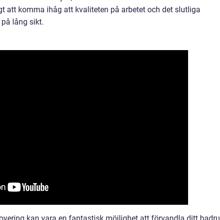
t att komma ihåg att kvaliteten på arbetet och det slutliga
 på lång sikt.
overing kan vara en fantastisk möjlighet att förvandla ditt badr