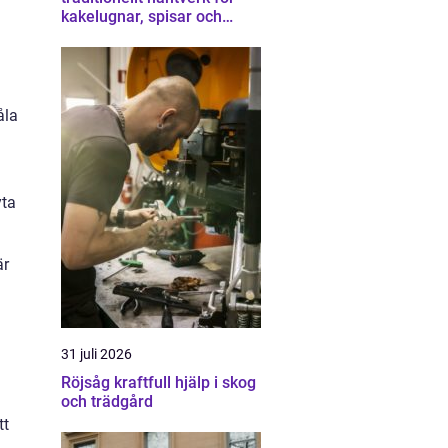
kakelugnar, spisar och
skorstenar
åla
yta
är
31 juli 2026
Röjsåg kraftfull hjälp i skog
och trädgård
tt