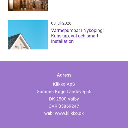
08 juli 2026
Värmepumpar i Nyköping:
Kunskap, val och smart
installation
Adress
web:
www.klikko.dk