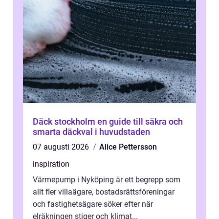
Däck stockholm en guide till säkra och
smarta däckval i huvudstaden
07 augusti 2026
Alice Pettersson
inspiration
Värmepump i Nyköping är ett begrepp som
allt fler villaägare, bostadsrättsföreningar
och fastighetsägare söker efter när
elräkningen stiger och klimat...