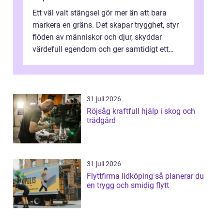
Ett väl valt stängsel gör mer än att bara
markera en gräns. Det skapar trygghet, styr
flöden av människor och djur, skyddar
värdefull egendom och ger samtidigt ett
lugn i vardagen. För den som planera...
31 juli 2026
Röjsåg kraftfull hjälp i skog och
trädgård
31 juli 2026
Flyttfirma lidköping så planerar du
en trygg och smidig flytt