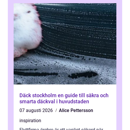
Däck stockholm en guide till säkra och
smarta däckval i huvudstaden
07 augusti 2026
Alice Pettersson
inspiration
Flyttfirma örebro är ett vanligt sökord när