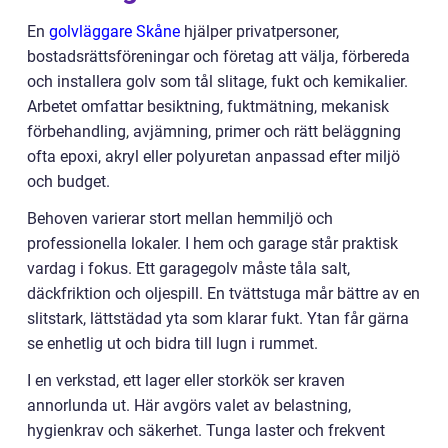
En
golvläggare Skåne
hjälper privatpersoner,
bostadsrättsföreningar och företag att välja, förbereda
och installera golv som tål slitage, fukt och kemikalier.
Arbetet omfattar besiktning, fuktmätning, mekanisk
förbehandling, avjämning, primer och rätt beläggning
ofta epoxi, akryl eller polyuretan anpassad efter miljö
och budget.
Behoven varierar stort mellan hemmiljö och
professionella lokaler. I hem och garage står praktisk
vardag i fokus. Ett garagegolv måste tåla salt,
däckfriktion och oljespill. En tvättstuga mår bättre av en
slitstark, lättstädad yta som klarar fukt. Ytan får gärna
se enhetlig ut och bidra till lugn i rummet.
I en verkstad, ett lager eller storkök ser kraven
annorlunda ut. Här avgörs valet av belastning,
hygienkrav och säkerhet. Tunga laster och frekvent