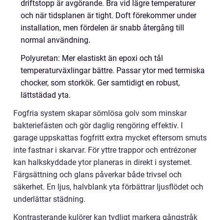
driftstopp är avgörande. Bra vid lägre temperaturer
och när tidsplanen är tight. Doft förekommer under
installation, men fördelen är snabb återgång till
normal användning.
Polyuretan: Mer elastiskt än epoxi och tål
temperaturväxlingar bättre. Passar ytor med termiska
chocker, som storkök. Ger samtidigt en robust,
lättstädad yta.
Fogfria system skapar sömlösa golv som minskar
bakteriefästen och gör daglig rengöring effektiv. I
garage uppskattas fogfritt extra mycket eftersom smuts
inte fastnar i skarvar. För yttre trappor och entrézoner
kan halkskyddade ytor planeras in direkt i systemet.
Färgsättning och glans påverkar både trivsel och
säkerhet. En ljus, halvblank yta förbättrar ljusflödet och
underlättar städning.
Kontrasterande kulörer kan tydligt markera gångstråk