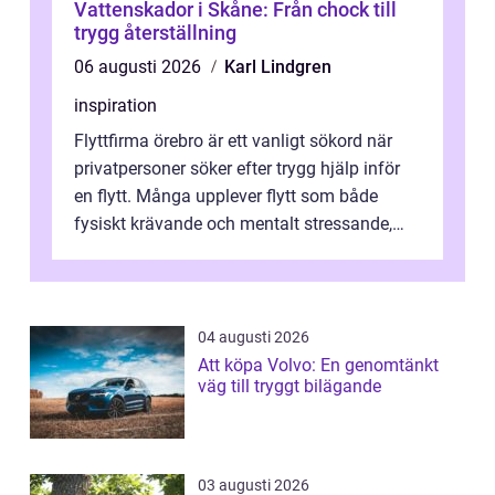
Vattenskador i Skåne: Från chock till
trygg återställning
06 augusti 2026
Karl Lindgren
inspiration
Flyttfirma örebro är ett vanligt sökord när
privatpersoner söker efter trygg hjälp inför
en flytt. Många upplever flytt som både
fysiskt krävande och mentalt stressande,
särskilt när tidsplan, kontrak...
04 augusti 2026
Att köpa Volvo: En genomtänkt
väg till tryggt bilägande
03 augusti 2026