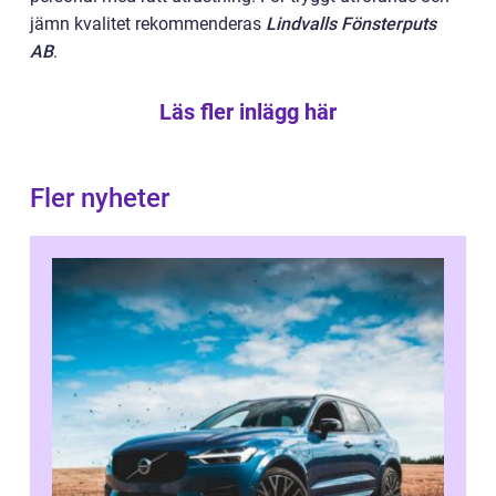
jämn kvalitet rekommenderas
Lindvalls Fönsterputs
AB
.
Läs fler inlägg här
Fler nyheter