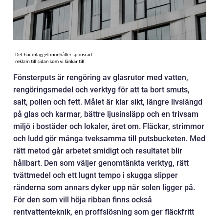
Fönsterputs är rengöring av glasrutor med vatten,
rengöringsmedel och verktyg för att ta bort smuts,
salt, pollen och fett. Målet är klar sikt, längre livslängd
på glas och karmar, bättre ljusinsläpp och en trivsam
miljö i bostäder och lokaler, året om. Fläckar, strimmor
och ludd gör många tveksamma till putsbucketen. Med
rätt metod går arbetet smidigt och resultatet blir
hållbart. Den som väljer genomtänkta verktyg, rätt
tvättmedel och ett lugnt tempo i skugga slipper
ränderna som annars dyker upp när solen ligger på.
För den som vill höja ribban finns också
rentvattenteknik, en proffslösning som ger fläckfritt