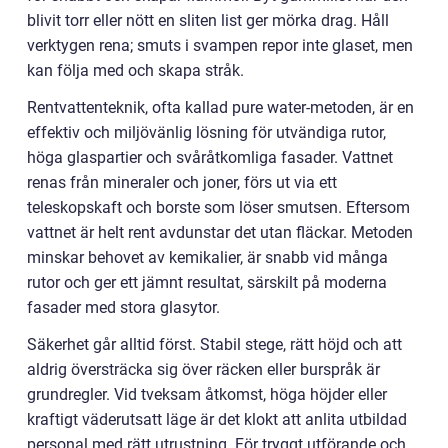
blivit torr eller nött en sliten list ger mörka drag. Håll
verktygen rena; smuts i svampen repor inte glaset, men
kan följa med och skapa stråk.
Rentvattenteknik, ofta kallad pure water-metoden, är en
effektiv och miljövänlig lösning för utvändiga rutor,
höga glaspartier och svåråtkomliga fasader. Vattnet
renas från mineraler och joner, förs ut via ett
teleskopskaft och borste som löser smutsen. Eftersom
vattnet är helt rent avdunstar det utan fläckar. Metoden
minskar behovet av kemikalier, är snabb vid många
rutor och ger ett jämnt resultat, särskilt på moderna
fasader med stora glasytor.
Säkerhet går alltid först. Stabil stege, rätt höjd och att
aldrig översträcka sig över räcken eller burspråk är
grundregler. Vid tveksam åtkomst, höga höjder eller
kraftigt väderutsatt läge är det klokt att anlita utbildad
personal med rätt utrustning. För tryggt utförande och