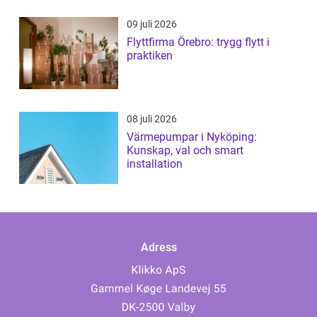
09 juli 2026
Flyttfirma Örebro: trygg flytt i
praktiken
08 juli 2026
Värmepumpar i Nyköping:
Kunskap, val och smart
installation
Adress