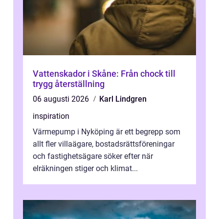
Vattenskador i Skåne: Från chock till
trygg återställning
06 augusti 2026
Karl Lindgren
inspiration
Värmepump i Nyköping är ett begrepp som
allt fler villaägare, bostadsrättsföreningar
och fastighetsägare söker efter när
elräkningen stiger och klimat...