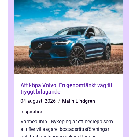
Att köpa Volvo: En genomtänkt väg till
tryggt bilägande
04 augusti 2026
Malin Lindgren
inspiration
Värmepump i Nyköping är ett begrepp som
allt fler villaägare, bostadsrättsföreningar
och fastighetsägare söker efter när