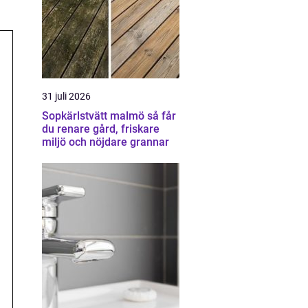
31 juli 2026
Sopkärlstvätt malmö så får
du renare gård, friskare
miljö och nöjdare grannar