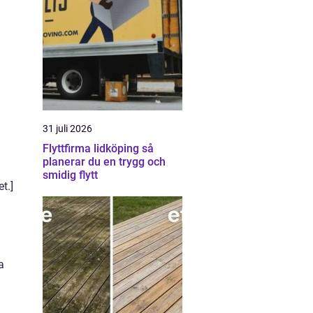
31 juli 2026
Flyttfirma lidköping så
planerar du en trygg och
smidig flytt
t.]
a