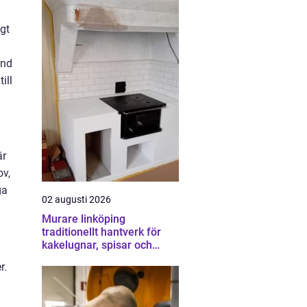
igt
und
ill
är
ov,
ga
02 augusti 2026
Murare linköping
traditionellt hantverk för
kakelugnar, spisar och
skorstenar
r.