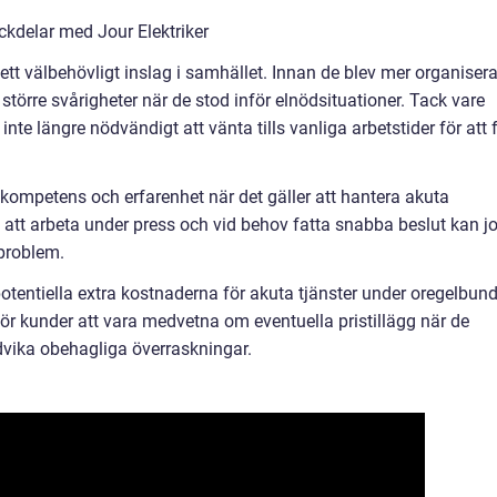
kdelar med Jour Elektriker
it ett välbehövligt inslag i samhället. Innan de blev mer organiser
större svårigheter när de stod inför elnödsituationer. Tack vare
t inte längre nödvändigt att vänta tills vanliga arbetstider för att 
s kompetens och erfarenhet när det gäller att hantera akuta
 att arbeta under press och vid behov fatta snabba beslut kan j
 problem.
potentiella extra kostnaderna för akuta tjänster under oregelbun
gt för kunder att vara medvetna om eventuella pristillägg när de
undvika obehagliga överraskningar.