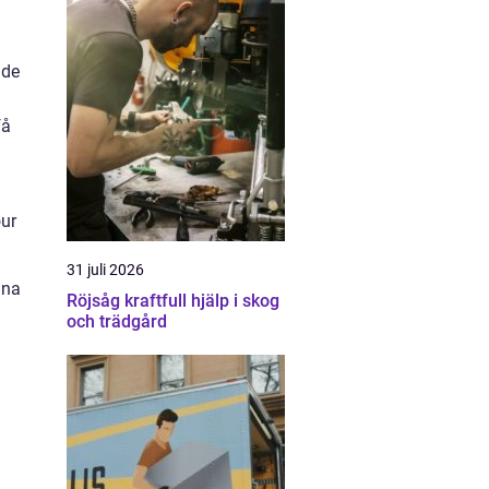
ade
få
our
31 juli 2026
dna
Röjsåg kraftfull hjälp i skog
och trädgård