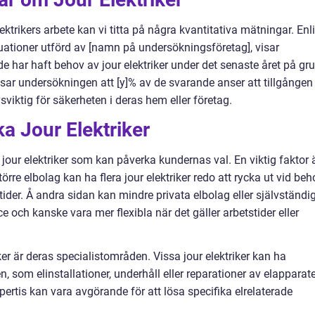
ektrikers arbete kan vi titta på några kvantitativa mätningar. Enl
uationer utförd av [namn på undersökningsföretag], visar
de har haft behov av jour elektriker under det senaste året på gr
ar undersökningen att [y]% av de svarande anser att tillgången t
ivsviktig för säkerheten i deras hem eller företag.
ka Jour Elektriker
a jour elektriker som kan påverka kundernas val. En viktig faktor 
örre elbolag kan ha flera jour elektriker redo att rycka ut vid beh
tider. Å andra sidan kan mindre privata elbolag eller självständi
ce och kanske vara mer flexibla när det gäller arbetstider eller
ker är deras specialistområden. Vissa jour elektriker kan ha
 som elinstallationer, underhåll eller reparationer av elapparate
expertis kan vara avgörande för att lösa specifika elrelaterade