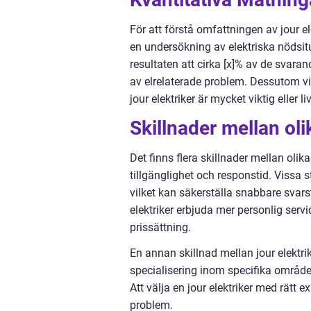
För att förstå omfattningen av jour el
en undersökning av elektriska nödsit
resultaten att cirka [x]% av de svaran
av elrelaterade problem. Dessutom vis
jour elektriker är mycket viktig eller l
Skillnader mellan oli
Det finns flera skillnader mellan olik
tillgänglighet och responstid. Vissa st
vilket kan säkerställa snabbare svars
elektriker erbjuda mer personlig servi
prissättning.
En annan skillnad mellan jour elektri
specialisering inom specifika områden,
Att välja en jour elektriker med rätt 
problem.