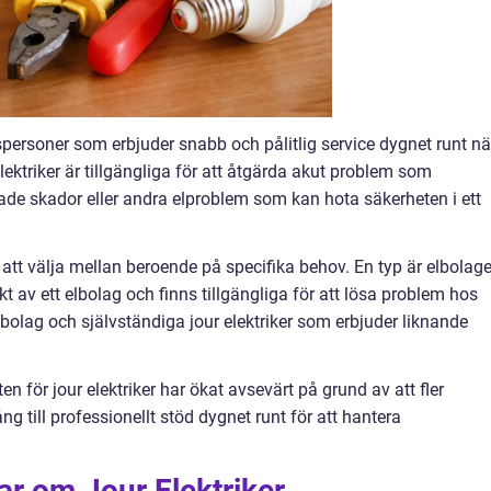
espersoner som erbjuder snabb och pålitlig service dygnet runt nä
lektriker är tillgängliga för att åtgärda akut problem som
erade skador eller andra elproblem som kan hota säkerheten i ett
er att välja mellan beroende på specifika behov. En typ är elbolag
ekt av ett elbolag och finns tillgängliga för att lösa problem hos
bolag och självständiga jour elektriker som erbjuder liknande
eten för jour elektriker har ökat avsevärt på grund av att fler
ng till professionellt stöd dygnet runt för att hantera
ar om Jour Elektriker