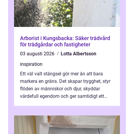
Arborist i Kungsbacka: Säker trädvård
för trädgårdar och fastigheter
03 augusti 2026
Lotta Albertsson
inspiration
Ett väl valt stängsel gör mer än att bara
markera en gräns. Det skapar trygghet, styr
flöden av människor och djur, skyddar
värdefull egendom och ger samtidigt ett
lugn i vardagen. För den som planera...