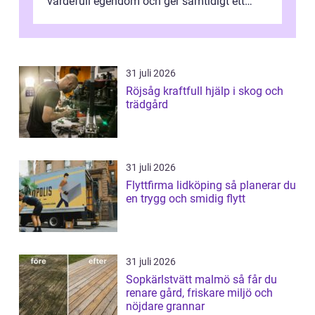
värdefull egendom och ger samtidigt ett
lugn i vardagen. För den som planera...
31 juli 2026
Röjsåg kraftfull hjälp i skog och
trädgård
31 juli 2026
Flyttfirma lidköping så planerar du
en trygg och smidig flytt
31 juli 2026
Sopkärlstvätt malmö så får du
renare gård, friskare miljö och
nöjdare grannar