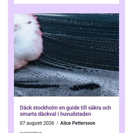
och skiftande servicenivå...
Däck stockholm en guide till säkra och
smarta däckval i huvudstaden
07 augusti 2026
Alice Pettersson