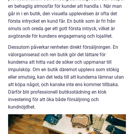
en behaglig atmosfär för kunder att handla i. När man
går in i en butik, den visuella upplevelsen är ofta det
första intrycket en kund får. En butik som är fri från
smuts och oreda ger ett gott första intryck, vilket är
avgörande för kundens engagemang och lojalitet.
Dessutom påverkar renheten direkt försäljningen. En
välorganiserad och ren butik gör det lättare för
kunderna att hitta vad de söker och uppmanar till
impulsköp. Om en butik däremot upplevs som stökig
eller smutsig, kan det leda till att kunderna lämnar utan
att köpa något, och kanske inte ens kommer tillbaka.
Därför blir professionell butiksstädning en klok
investering för att öka både försäljning och
kundnöjdhet.