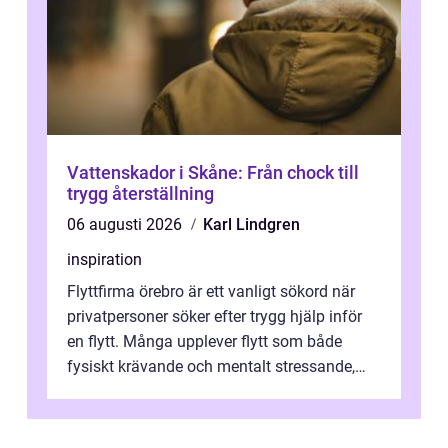
Vattenskador i Skåne: Från chock till
trygg återställning
06 augusti 2026
Karl Lindgren
inspiration
Flyttfirma örebro är ett vanligt sökord när
privatpersoner söker efter trygg hjälp inför
en flytt. Många upplever flytt som både
fysiskt krävande och mentalt stressande,
särskilt när tidsplan, kontrak...