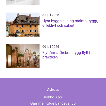
31 juli 2026
Hyra byggställning malmö tryggt,
effektivt och säkert
09 juli 2026
Flyttfirma Örebro: trygg flytt i
praktiken
Adress