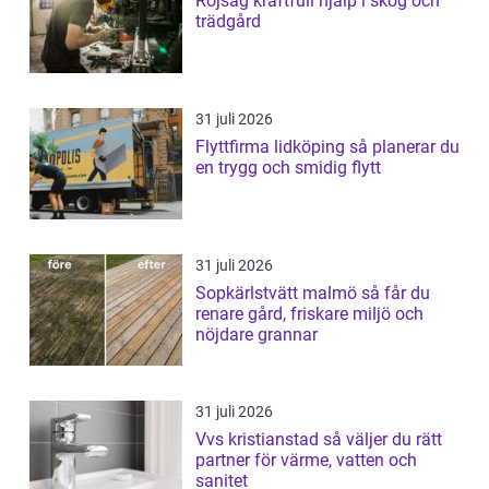
Röjsåg kraftfull hjälp i skog och
trädgård
31 juli 2026
Flyttfirma lidköping så planerar du
en trygg och smidig flytt
31 juli 2026
Sopkärlstvätt malmö så får du
renare gård, friskare miljö och
nöjdare grannar
31 juli 2026
Vvs kristianstad så väljer du rätt
partner för värme, vatten och
sanitet