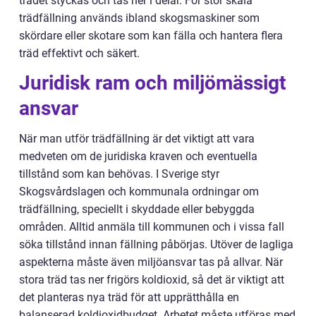
trädet styckas och tas ner i delar. För stor skala
trädfällning används ibland skogsmaskiner som
skördare eller skotare som kan fälla och hantera flera
träd effektivt och säkert.
Juridisk ram och miljömässigt
ansvar
När man utför trädfällning är det viktigt att vara
medveten om de juridiska kraven och eventuella
tillstånd som kan behövas. I Sverige styr
Skogsvårdslagen och kommunala ordningar om
trädfällning, speciellt i skyddade eller bebyggda
områden. Alltid anmäla till kommunen och i vissa fall
söka tillstånd innan fällning påbörjas. Utöver de lagliga
aspekterna måste även miljöansvar tas på allvar. När
stora träd tas ner frigörs koldioxid, så det är viktigt att
det planteras nya träd för att upprätthålla en
balanserad koldioxidbudget. Arbetet måste utföras med