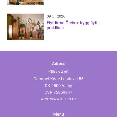
09 juli 2026
Flyttfirma Örebro: trygg flytt i
praktiken
Adress
web:
www.klikko.dk
Menu