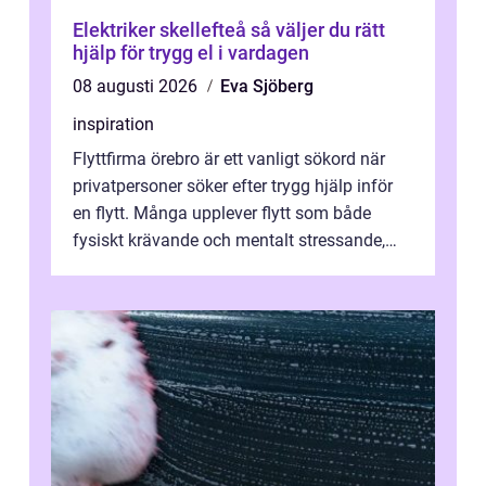
Elektriker skellefteå så väljer du rätt
hjälp för trygg el i vardagen
08 augusti 2026
Eva Sjöberg
inspiration
Flyttfirma örebro är ett vanligt sökord när
privatpersoner söker efter trygg hjälp inför
en flytt. Många upplever flytt som både
fysiskt krävande och mentalt stressande,
särskilt när tidsplan, kontrak...