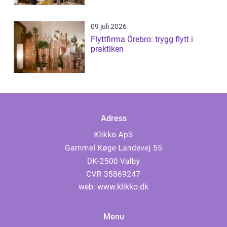
09 juli 2026
Flyttfirma Örebro: trygg flytt i
praktiken
Adress
web:
www.klikko.dk
Menu