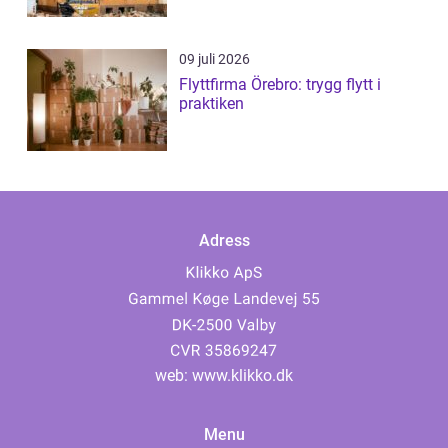
09 juli 2026
Flyttfirma Örebro: trygg flytt i
praktiken
Adress
web:
www.klikko.dk
Menu