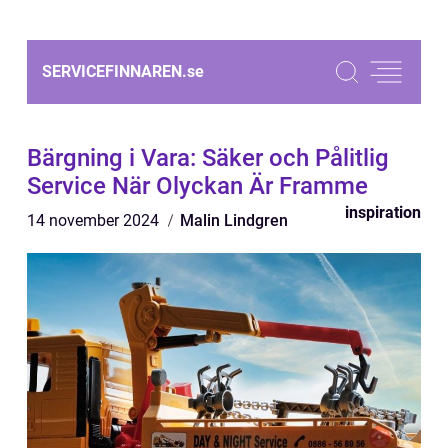
SERVICEFINNAREN.
se
Bärgning i Vara: Säker och Pålitlig
Service När Olyckan Är Framme
inspiration
14 november 2024
Malin Lindgren