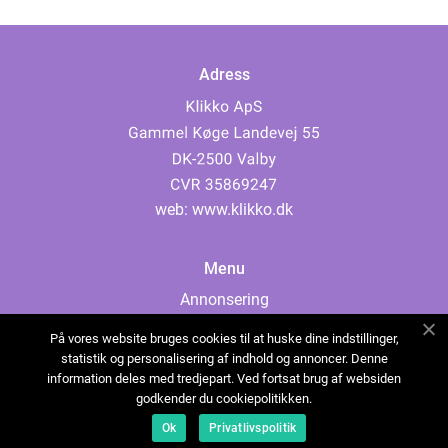
Adress
web:
www.klikko.dk
Menu
Annonsering
Om oss
På vores website bruges cookies til at huske dine indstillinger,
Cookies
statistik og personalisering af indhold og annoncer. Denne
information deles med tredjepart. Ved fortsat brug af websiden
Kontakta oss
godkender du cookiepolitikken.
Sitemap
Ok
Privatlivspolitik