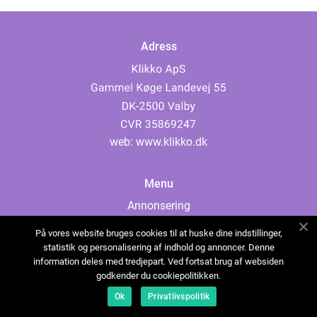
Adress
web:
www.klikko.dk
Menu
Annonsering
Om oss
På vores website bruges cookies til at huske dine indstillinger,
Cookies
statistik og personalisering af indhold og annoncer. Denne
information deles med tredjepart. Ved fortsat brug af websiden
Kontakta oss
godkender du cookiepolitikken.
Sitemap
Ok
Privatlivspolitik