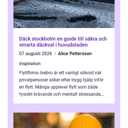
Däck stockholm en guide till säkra och
smarta däckval i huvudstaden
07 augusti 2026
Alice Pettersson
inspiration
Flyttfirma örebro är ett vanligt sökord när
privatpersoner söker efter trygg hjälp inför
en flytt. Många upplever flytt som både
fysiskt krävande och mentalt stressande,
särskilt när tidsplan, kontrak...