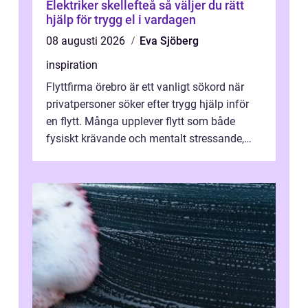
Elektriker skellefteå så väljer du rätt
hjälp för trygg el i vardagen
08 augusti 2026
Eva Sjöberg
inspiration
Flyttfirma örebro är ett vanligt sökord när
privatpersoner söker efter trygg hjälp inför
en flytt. Många upplever flytt som både
fysiskt krävande och mentalt stressande,
särskilt när tidsplan, kontrak...